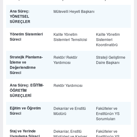
Ana Süreç:
Mütevelli Heyeti Başkanı
YÖNETSEL
SÜREÇLER
Yönetim Sistemleri
Kalite Yönetim
Kalite Yönetim
Süreci
Sistemleri Temsilcisi
Sistemleri
Koordinatörü
Stratejik Planlama-
Rektör/ Rektör
Strateji Geliştirme
İzleme ve
Yardımcısı
Daire Başkanı
Değerlendirme
Süreci
Ana Süreç: EĞİTİM-
Rektör Yardımcısı
ÖĞRETİM
SÜREÇLERİ
Eğitim ve Öğretim
Dekanlar ve Enstitü
Fakülteler ve
Süreci
Müdürü
Enstitünün YS
Sorumluları
Staj ve Yerinde
Dekanlar, Enstitü
Fakülteler ve
Uygulama Süreci
Müdürleri ve Kariyer
Enstitünün YS