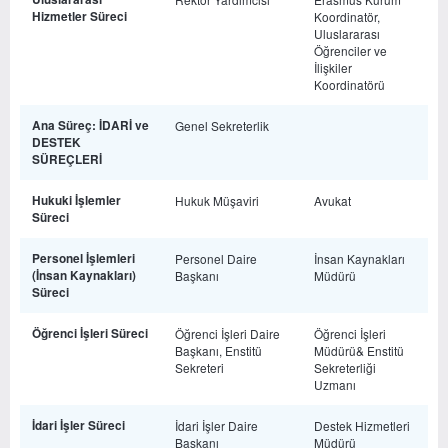
Hizmetler Süreci
Koordinatör,
Uluslararası
Öğrenciler ve
İlişkiler
Koordinatörü
Ana Süreç: İDARİ ve
Genel Sekreterlik
DESTEK
SÜREÇLERİ
Hukuki İşlemler
Hukuk Müşaviri
Avukat
Süreci
Personel İşlemleri
Personel Daire
İnsan Kaynakları
(İnsan Kaynakları)
Başkanı
Müdürü
Süreci
Öğrenci İşleri Süreci
Öğrenci İşleri Daire
Öğrenci İşleri
Başkanı, Enstitü
Müdürü& Enstitü
Sekreteri
Sekreterliği
Uzmanı
İdari İşler Süreci
İdari İşler Daire
Destek Hizmetleri
Başkanı
Müdürü